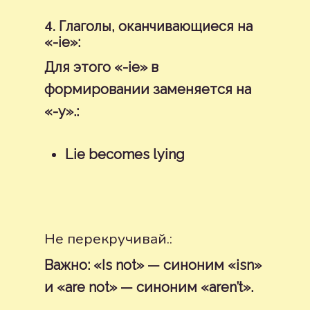
4.
Глаголы, оканчивающиеся на
«-ie»:
Для этого «-ie» в
формировании заменяется на
«-y».:
Lie becomes lying
Не перекручивай.:
Важно: «Is not» — синоним «isn»
и «are not» — синоним «aren’t».