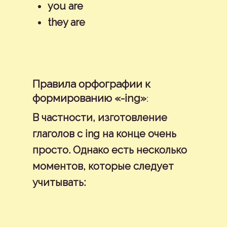
you are
Become A Pr
they are
Tips & Tricks
Сравнение Английс
School
Слов
Правописание На
Русский
Правила орфографии к
Everyday English |
Английском Языке
:
формированию «-ing»
Английский Каждый
繁體中文
В частности, изготовление
Идиомы На Английс
Talk English | Обсу
Nederlands
глаголов с ing на конце очень
Языке
Английского Языка
просто. Однако есть несколько
English
Vocabulary English |
моментов, которые следует
Français
Английский Словарь
учитывать:
Deutsch
Write English | Писат
Английски
Italiano