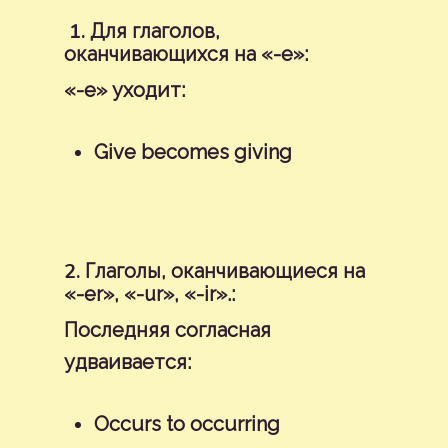
1.
日本語
Для глаголов,
оканчивающихся на «-е»:
Polski
«-е» уходит:
Português
Give becomes giving
Español
2.
Глаголы, оканчивающиеся на
«-er», «-ur», «-ir».:
Последняя согласная
удваивается:
Occurs to occurring