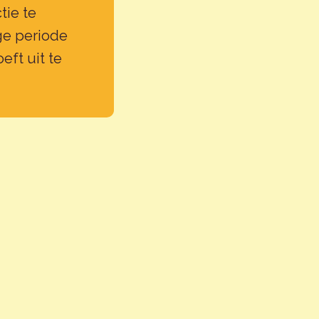
tie te
nge periode
eft uit te