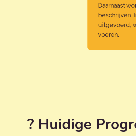
Daarnaast wor
beschrijven. 
uitgevoerd, w
voeren.
? Huidige Progr