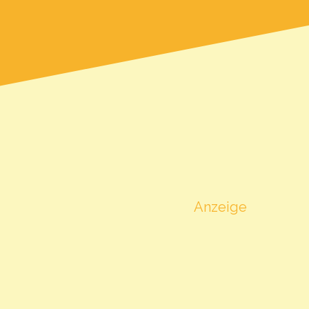
pannenheid
essive Tense
Anzeige