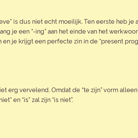
e” is dus niet echt moeilijk. Ten eerste heb je al
otte hang je een “-ing” aan het einde van het werkw
 je krijgt een perfecte zin in de “present prog
iet erg vervelend. Omdat de “te zijn” vorm allee
iet” en “is” zal zijn “is niet”.