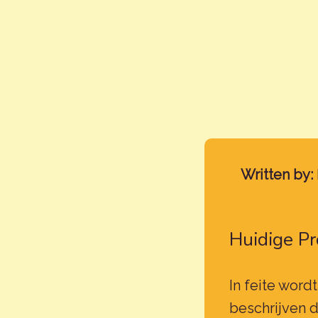
Written by:
Huidige Pr
In feite word
beschrijven d