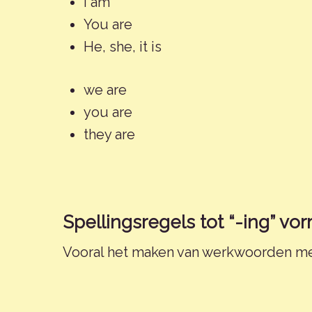
I am
You are
He, she, it is
we are
you are
they are
Spellingsregels tot “-ing” vo
Vooral het maken van werkwoorden met 