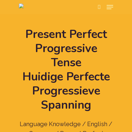
Present Perfect
Hit enter to search or ESC to close
Progressive
Tense
Huidige Perfecte
Progressieve
Spanning
Language Knowledge / English /