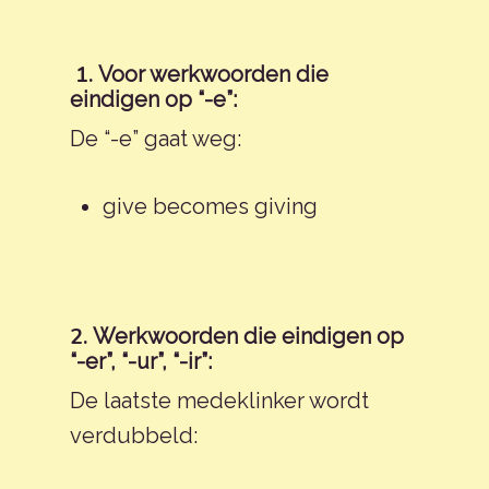
Vocabulary English |
Deutsch
Vocabulaire
1.
Voor werkwoorden die
Italiano
Write English | Engel
eindigen op “-e”:
Schrijven
De “-e” gaat weg:
日本語
Polski
give becomes giving
Português
Русский
Español
2.
Werkwoorden die eindigen op
“-er”, “-ur”, “-ir”:
De laatste medeklinker wordt
verdubbeld: