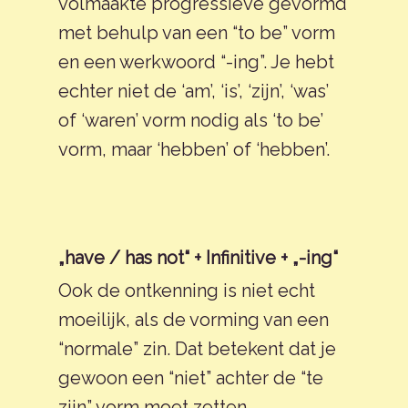
volmaakte progressieve gevormd
met behulp van een “to be” vorm
en een werkwoord “-ing”. Je hebt
echter niet de ‘am’, ‘is’, ‘zijn’, ‘was’
of ‘waren’ vorm nodig als ‘to be’
vorm, maar ‘hebben’ of ‘hebben’.
„have / has not“ + Infinitive + „-ing“
Ook de ontkenning is niet echt
moeilijk, als de vorming van een
“normale” zin. Dat betekent dat je
gewoon een “niet” achter de “te
zijn” vorm moet zetten.