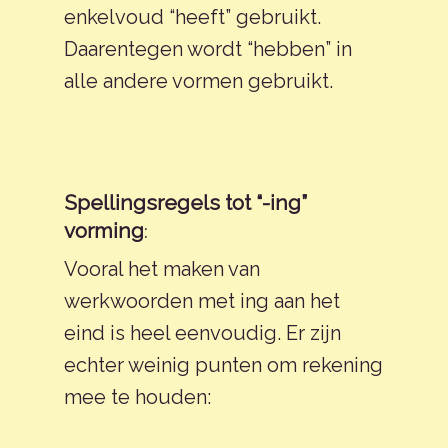
enkelvoud “heeft” gebruikt.
Daarentegen wordt “hebben” in
alle andere vormen gebruikt.
Become A Pr
Spellingsregels tot “-ing”
Tips & Tricks
Engelse Woorden Co
:
vorming
School
Vooral het maken van
Spelling In Het Engel
werkwoorden met ing aan het
Nederla
Everyday English | El
Idioom In Het Engels
eind is heel eenvoudig. Er zijn
Engels
繁體中文
echter weinig punten om rekening
Talk English | Engels
mee te houden:
English
Toespraken
Français