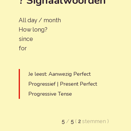
? Signaalwoorden
All day / month
How long?
since
for
Je leest: Aanwezig Perfect
Progressief | Present Perfect
Progressive Tense
5
/
5
(
2
stemmen
)