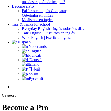
una descripción de imagen?
Become a Pro
Palabras en inglés Comparar
Ortografía en inglés
Modismos en inglés
Tips & Tricks for school
Everyday English | Inglés todos los días
Talk English | Discursos en inglés
Write English | Escritura inglesa
Español
Nederlands
English
Français
Deutsch
Italiano
日本語
polski
Русский
Category
Become a Pro