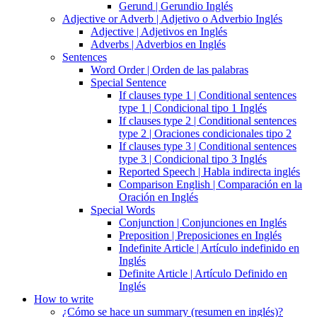
Gerund | Gerundio Inglés
Adjective or Adverb | Adjetivo o Adverbio Inglés
Adjective | Adjetivos en Inglés
Adverbs | Adverbios en Inglés
Sentences
Word Order | Orden de las palabras
Special Sentence
If clauses type 1 | Conditional sentences
type 1 | Condicional tipo 1 Inglés
If clauses type 2 | Conditional sentences
type 2 | Oraciones condicionales tipo 2
If clauses type 3 | Conditional sentences
type 3 | Condicional tipo 3 Inglés
Reported Speech | Habla indirecta inglés
Comparison English | Comparación en la
Oración en Inglés
Special Words
Conjunction | Conjunciones en Inglés
Preposition | Preposiciones en Inglés
Indefinite Article | Artículo indefinido en
Inglés
Definite Article | Artículo Definido en
Inglés
How to write
¿Cómo se hace un summary (resumen en inglés)?