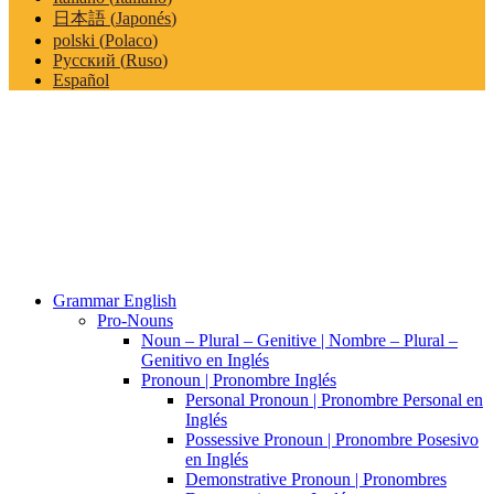
日本語
(
Japonés
)
polski
(
Polaco
)
Русский
(
Ruso
)
Español
Grammar English
Pro-Nouns
Noun – Plural – Genitive | Nombre – Plural –
Genitivo en Inglés
Pronoun | Pronombre Inglés
Personal Pronoun | Pronombre Personal en
Inglés
Possessive Pronoun | Pronombre Posesivo
en Inglés
Demonstrative Pronoun | Pronombres