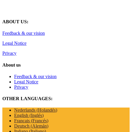
ABOUT US:
Feedback & our vision
Legal Notice
Privacy
About us
Feedback & our vision
Legal Notice
Privacy
OTHER LANGUAGES:
Nederlands
(
Holandés
)
English
(
Inglés
)
Français
(
Francés
)
Deutsch
(
Alemán
)
Italiano
(
Italiano
)