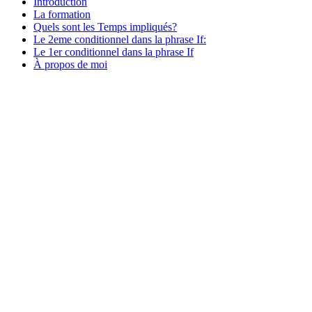
Introduction
La formation
Quels sont les Temps impliqués?
Le 2eme conditionnel dans la phrase If:
Le 1er conditionnel dans la phrase If
À propos de moi