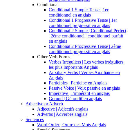
Conditional
Conditional 1 Simple Tense | 1er
conditionnel en anglais
Conditional 1 Progressive Tense | 1er
conditionnel progressif en anglais
Conditional 2 Simple | Conditional Perfect
| 2ème conditionnel | conditionnel parfait
en anglais
Conditional 2 Progressive Tense | 2ème
conditionnel progressif en anglais
Other Verb Forms
Verbes Irréguliers | Les verbes irréguliers
les plus importants Anglais
Auxiliary Verbs | Verbes Auxiliaires en
Anglais
Participles | Participe en Anglais
Passive Voice | Voix passive en anglais
Imperative | l’impératif en anglais
Gerund | Gérondif en anglais
Adjective or Adverb
Adjective | Adjectifs anglais
Adverbs | Adverbes anglais
Sentences
Word Order | Ordre des Mots Anglais
Special Sentences