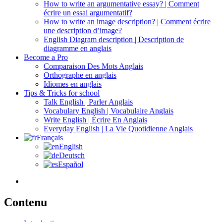
How to write an argumentative essay? | Comment
écrire un essai argumentatif?
How to write an image description? | Comment écrire
une description d’image?
English Diagram description | Description de
diagramme en anglais
Become a Pro
Comparaison Des Mots Anglais
Orthographe en anglais
Idiomes en anglais
Tips & Tricks for school
Talk English | Parler Anglais
Vocabulary English | Vocabulaire Anglais
Write English | Écrire En Anglais
Everyday English | La Vie Quotidienne Anglais
Français
English
Deutsch
Español
Contenu