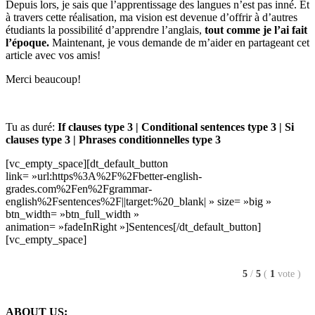
Depuis lors, je sais que l’apprentissage des langues n’est pas inné. Et
à travers cette réalisation, ma vision est devenue d’offrir à d’autres
étudiants la possibilité d’apprendre l’anglais,
tout comme je l’ai fait
l’époque.
Maintenant, je vous demande de m’aider en partageant cet
article avec vos amis!
Merci beaucoup!
Tu as duré:
If clauses type 3 | Conditional sentences type 3 | Si
clauses type 3 | Phrases conditionnelles type 3
[vc_empty_space][dt_default_button
link= »url:https%3A%2F%2Fbetter-english-
grades.com%2Fen%2Fgrammar-
english%2Fsentences%2F||target:%20_blank| » size= »big »
btn_width= »btn_full_width »
animation= »fadeInRight »]Sentences[/dt_default_button]
[vc_empty_space]
5
/
5
(
1
vote
)
ABOUT US: