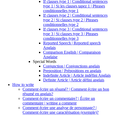
If clauses type 1 | Conditional sentences
type 1 | Si les clauses tapez 1 | Phrases
conditionnelles type 1
If clauses type 2 | Conditional sentences
type 2 | Si clauses type 2 | Phrases
conditionnelles type 2
If clauses type 3 | Conditional sentences
type 3 | Si clauses type 3 | Phrases
conditionnelles type 3
Reported Speech | Reported speech
Anglais
Comparison English | Comparaison
Anglaise
Special Words
Conjunction | Conjonctions anglais
Preposition | Prépositions en anglais
Indefinite Article | Article indéfini Anglais
Definite Article | Article défini anglais
How to write
Comment écrire un résumé? | Comment écrire un bon
résumé en anglais?
Comment écrire un commentaire? | Écrire un
commentaire | writing a comment
Comment écrire une analyse de personnage? |
Comment écrire une caractérisation (exemple)?