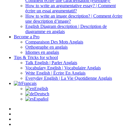
Comment écrire une caractérisation (exemple)?
How to write an argumentative essay? | Comment
écrire un essai argumentatif?
How to write an image description? | Comment écrire
une description d’image?
English Diagram description | Description de
diagramme en anglais
Become a Pro
Comparaison Des Mots Anglais
Orthographe en anglais
Idiomes en anglais
Tips & Tricks for school
Talk English | Parler Anglais
Vocabulary English | Vocabulaire Anglais
Write English | Écrire En Anglais
Everyday English | La Vie Quotidienne Anglais
Français
English
Deutsch
Español