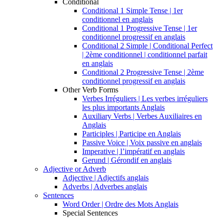
Conditional
Conditional 1 Simple Tense | 1er
conditionnel en anglais
Conditional 1 Progressive Tense | 1er
conditionnel progressif en anglais
Conditional 2 Simple | Conditional Perfect
| 2ème conditionnel | conditionnel parfait
en anglais
Conditional 2 Progressive Tense | 2ème
conditionnel progressif en anglais
Other Verb Forms
Verbes Irréguliers | Les verbes irréguliers
les plus importants Anglais
Auxiliary Verbs | Verbes Auxiliaires en
Anglais
Participles | Participe en Anglais
Passive Voice | Voix passive en anglais
Imperative | l’impératif en anglais
Gerund | Gérondif en anglais
Adjective or Adverb
Adjective | Adjectifs anglais
Adverbs | Adverbes anglais
Sentences
Word Order | Ordre des Mots Anglais
Special Sentences