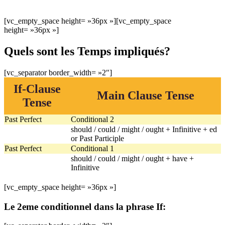
[vc_empty_space height= »36px »][vc_empty_space
height= »36px »]
Quels sont les Temps impliqués?
[vc_separator border_width= »2″]
If-Clause
Main Clause Tense
Tense
Past Perfect
Conditional 2
should / could / might / ought + Infinitive + ed
or Past Participle
Past Perfect
Conditional 1
should / could / might / ought + have +
Infinitive
[vc_empty_space height= »36px »]
Le 2eme conditionnel dans la phrase If: