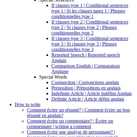
If clauses type 1 | Conditional sentences
type 1 | Si les clauses tapez 1 | Phrases
conditionnelles type 1
If clauses type 2 | Conditional sentences
type 2 | Si clauses type 2 | Phrases
conditionnelles type 2
If clauses type 3 | Conditional sentences
type 3 | Si clauses type 3 | Phrases
conditionnelles type 3
Reported Speech | Reported speech
Anglais
Comparison English | Comparaison
Anglaise
Special Words
Conjunction | Conjonctions anglais
Preposition | Prépositions en anglais
Indefinite Article | Article indéfini Anglais
Definite Article | Article défini anglais
How to write
Comment écrire un résumé? | Comment écrire un bon
résumé en anglais?
Comment écrire un commentaire? | Écrire un
commentaire | writing a comment
Comment écrire une analyse de personnage? |