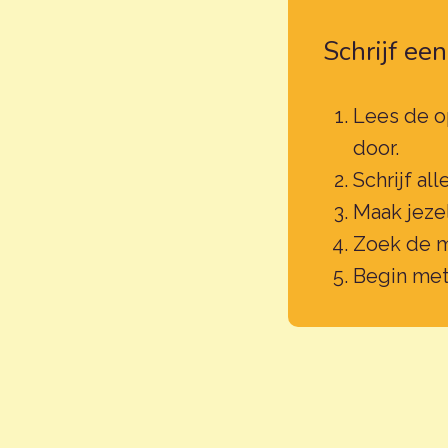
Schrijf ee
Lees de op
door.
Schrijf al
Maak jeze
Zoek de me
Begin met 