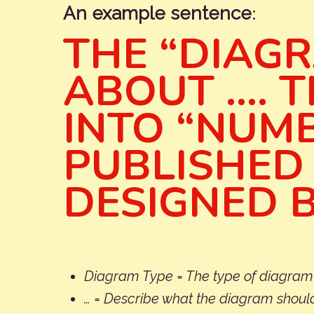
:
An example sentence
THE “DIAGR
ABOUT …. T
INTO “NUM
PUBLISHED 
DESIGNED B
Diagram Type = The type of diagram (
… = Describe what the diagram should 