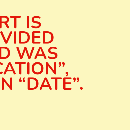
RT IS
IVIDED
ND WAS
CATION”,
N “DATE”.