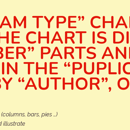
AM TYPE” CHA
HE CHART IS D
BER” PARTS A
IN THE “PUPLI
Y “AUTHOR”, O
columns, bars, pies …)
illustrate