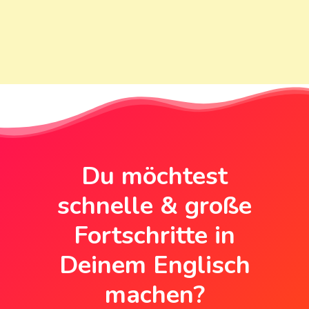
Du möchtest
schnelle & große
Fortschritte in
Deinem Englisch
machen?