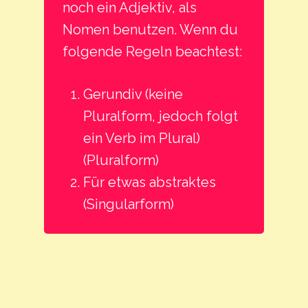
noch ein Adjektiv, als
Nomen benutzen. Wenn du
folgende Regeln beachtest:
Gerundiv (keine
Pluralform, jedoch folgt
ein Verb im Plural)
(Pluralform)
Für etwas abstraktes
(Singularform)