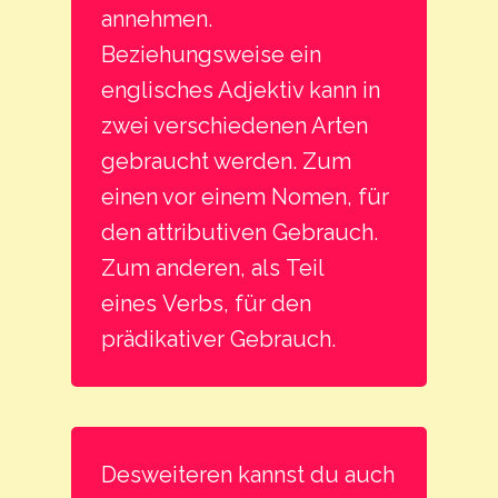
annehmen.
Beziehungsweise ein
englisches Adjektiv kann in
zwei verschiedenen Arten
gebraucht werden. Zum
einen vor einem Nomen, für
den attributiven Gebrauch.
Zum anderen, als Teil
eines Verbs, für den
prädikativer Gebrauch.
Desweiteren kannst du auch