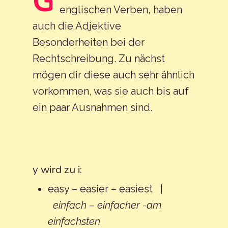
G
Englisch
englischen Verben, haben
Future 2 Simple 
Conditional 2 Si
Hilfsverben Eng
Sätze Typ 3
Präposition Engl
auch die Adjektive
Relative Pronoun
2 Englisch
Konditional 2 En
Participles | Par
Reported Speec
Indefinite Article
Besonderheiten bei der
Relativpronome
Future 2 Progres
Conditional 2
Englisch
Indirekte Rede 
Unbestimmte Ar
Rechtschreibung. Zu nächst
Englisch
Verlaufsform De
Progressive |
Englisch
Passive Voice | 
mögen dir diese auch sehr ähnlich
Vergleich Englis
Interrogativpr
2 Englisch
Verlaufsform D
Im Englischen
vorkommen, was sie auch bis auf
Bestimmter Arti
Englisch | Frag
Konditional 2 En
ein paar Ausnahmen sind.
Englisch
Imperativ Englis
Englisch
Gerund Englisch 
Gerundium Engli
y wird zu i:
easy – easier – easiest |
einfach – einfacher -am
einfachsten