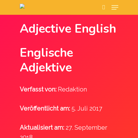
Adjective English
Drück Enter um zu suchen oder
ESC zum schließen
Englische
Adjektive
Verfasst von:
Redaktion
Veröffentlicht am:
5. Juli 2017
Aktualisiert am:
27. September
2018