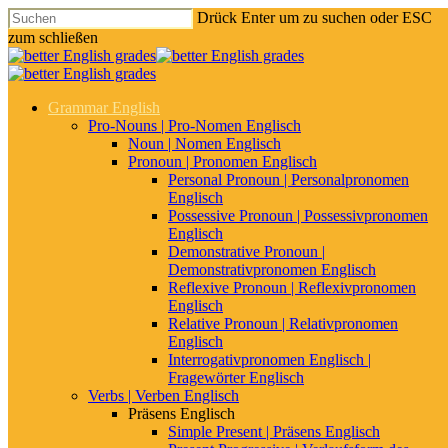
Drück Enter um zu suchen oder ESC
zum schließen
Grammar English
Pro-Nouns | Pro-Nomen Englisch
Noun | Nomen Englisch
Pronoun | Pronomen Englisch
Personal Pronoun | Personalpronomen
Englisch
Possessive Pronoun | Possessivpronomen
Englisch
Demonstrative Pronoun |
Demonstrativpronomen Englisch
Reflexive Pronoun | Reflexivpronomen
Englisch
Relative Pronoun | Relativpronomen
Englisch
Noun – Nomen Englisch
Interrogativpronomen Englisch |
Fragewörter Englisch
Verbs | Verben Englisch
Präsens Englisch
Plural Englisch & Genitiv
Simple Present | Präsens Englisch