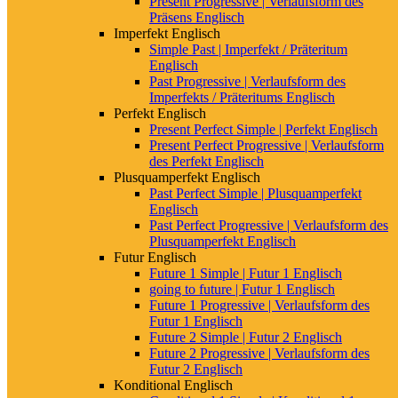
Present Progressive | Verlaufsform des
Englisch
Präsens Englisch
Imperfekt Englisch
Simple Past | Imperfekt / Präteritum
Verfasst von:
Redaktion
Englisch
Past Progressive | Verlaufsform des
Veröffentlicht am:
3. Juli 2017
Imperfekts / Präteritums Englisch
Perfekt Englisch
Aktualisiert am:
22. Oktober 2018
Present Perfect Simple | Perfekt Englisch
Present Perfect Progressive | Verlaufsform
Zusammenfassung
des Perfekt Englisch
Plusquamperfekt Englisch
Past Perfect Simple | Plusquamperfekt
Englisch
Plural
Past Perfect Progressive | Verlaufsform des
Plusquamperfekt Englisch
-s am Ende des Wortes
Futur Englisch
Future 1 Simple | Futur 1 Englisch
Genitiv
going to future | Futur 1 Englisch
Future 1 Progressive | Verlaufsform des
-’s am Ende des Wortes
Futur 1 Englisch
Future 2 Simple | Futur 2 Englisch
Future 2 Progressive | Verlaufsform des
Anzeige
Futur 2 Englisch
Konditional Englisch