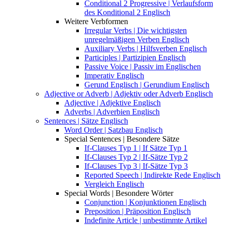
Conditional 2 Progressive | Verlaufsform
des Konditional 2 Englisch
Weitere Verbformen
Irregular Verbs | Die wichtigsten
unregelmäßigen Verben Englisch
Auxiliary Verbs | Hilfsverben Englisch
Participles | Partizipien Englisch
Passive Voice | Passiv im Englischen
Imperativ Englisch
Gerund Englisch | Gerundium Englisch
Adjective or Adverb | Adjektiv oder Adverb Englisch
Adjective | Adjektive Englisch
Adverbs | Adverbien Englisch
Sentences | Sätze Englisch
Word Order | Satzbau Englisch
Special Sentences | Besondere Sätze
If-Clauses Typ 1 | If Sätze Typ 1
If-Clauses Typ 2 | If-Sätze Typ 2
If-Clauses Typ 3 | If-Sätze Typ 3
Reported Speech | Indirekte Rede Englisch
Vergleich Englisch
Special Words | Besondere Wörter
Conjunction | Konjunktionen Englisch
Preposition | Präposition Englisch
Indefinite Article | unbestimmte Artikel