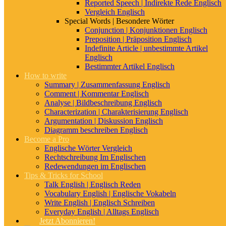
Reported Speech | Indirekte Rede Englisch
Vergleich Englisch
Special Words | Besondere Wörter
? Nomen Englisch: Inhaltsverzeichnis
Conjunction | Konjunktionen Englisch
Preposition | Präposition Englisch
Indefinite Article | unbestimmte Artikel
Einführung
Englisch
Erklärt Video
Bestimmter Artikel Englisch
Plural im Englischen
How to write
Genitiv im Englischen
Summary | Zusammenfassung Englisch
Lass Dir den Artikel vorlesen!
Comment | Kommentar Englisch
Über mich
Analyse | Bildbeschreibung Englisch
Characterization | Charakterisierung Englisch
Argumentation | Diskussion Englisch
Diagramm beschreiben Englisch
Become a Pro
Englische Wörter Vergleich
Rechtschreibung Im Englischen
Redewendungen im Englischen
Tips & Tricks for School
Talk English | Englisch Reden
Vocabulary English | Englische Vokabeln
Write English | Englisch Schreiben
Was sind Nomen überhaupt? / Was ist ein
Everyday English | Alltags Englisch
Jetzt Abonnieren!