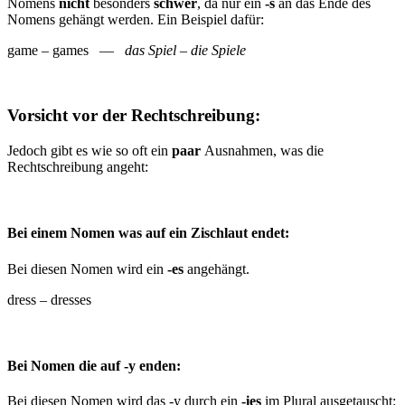
Nomens
nicht
besonders
schwer
, da nur ein
-s
an das Ende des
Nomens gehängt werden. Ein Beispiel dafür:
game – games —
das
Spiel – die Spiele
Vorsicht vor der Rechtschreibung:
Jedoch gibt es wie so oft ein
paar
Ausnahmen, was die
Rechtschreibung angeht:
Bei einem Nomen was auf ein Zischlaut endet:
Bei diesen Nomen wird ein
-es
angehängt.
dress – dresses
Bei Nomen die auf -y enden:
Bei diesen Nomen wird das -y durch ein
-ies
im Plural ausgetauscht: