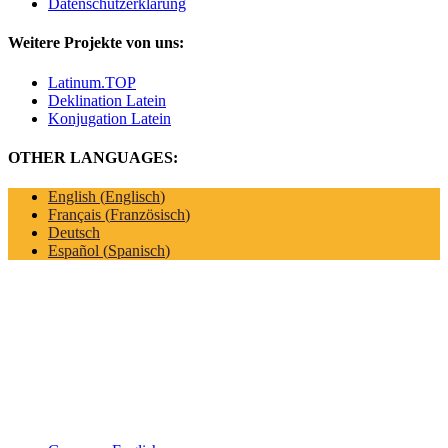
Datenschutzerklärung
Weitere Projekte von uns:
Latinum.TOP
Deklination Latein
Konjugation Latein
OTHER LANGUAGES:
English
(
Englisch
)
Français
(
Französisch
)
Deutsch
Español
(
Spanisch
)