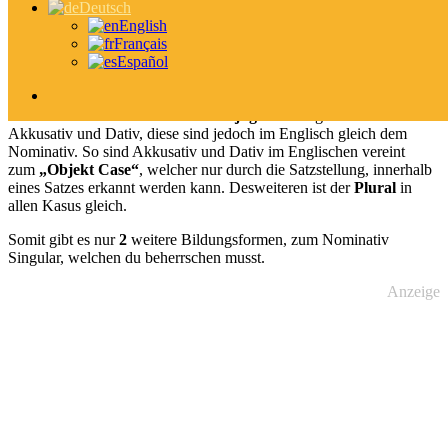
Substantiv?
Deutsch
English
Français
Genauso wie im Deutsche, sind Nomen auch im Englischen die
Español
Wörter die eine
Sache
beschreiben, diese Nomen können im
Englischen einen Plural und einen Genitiv Englisch annehmen.
Jedoch gilt zu erwähnen, dass im Englischen die
Nomen kein
Geschlecht
haben. Als weitere
Konjugationen
gibt es den
Akkusativ und Dativ, diese sind jedoch im Englisch gleich dem
Nominativ. So sind Akkusativ und Dativ im Englischen vereint
zum
„Objekt Case“
, welcher nur durch die Satzstellung, innerhalb
eines Satzes erkannt werden kann. Desweiteren ist der
Plural
in
allen Kasus gleich.
Somit gibt es nur
2
weitere Bildungsformen, zum Nominativ
Singular, welchen du beherrschen musst.
Anzeige