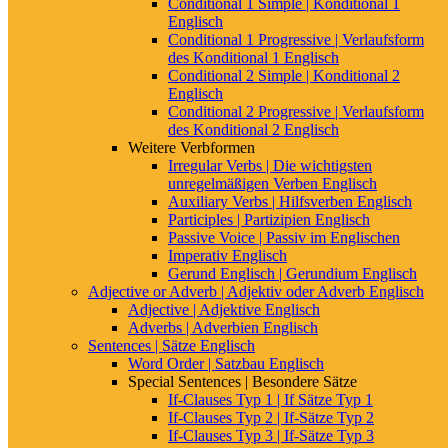
Conditional 1 Simple | Konditional 1
Englisch
Conditional 1 Progressive | Verlaufsform
des Konditional 1 Englisch
Conditional 2 Simple | Konditional 2
Englisch
Conditional 2 Progressive | Verlaufsform
des Konditional 2 Englisch
Weitere Verbformen
Irregular Verbs | Die wichtigsten
unregelmäßigen Verben Englisch
Auxiliary Verbs | Hilfsverben Englisch
Participles | Partizipien Englisch
Passive Voice | Passiv im Englischen
Imperativ Englisch
Gerund Englisch | Gerundium Englisch
Adjective or Adverb | Adjektiv oder Adverb Englisch
Adjective | Adjektive Englisch
Adverbs | Adverbien Englisch
Sentences | Sätze Englisch
Word Order | Satzbau Englisch
Special Sentences | Besondere Sätze
If-Clauses Typ 1 | If Sätze Typ 1
If-Clauses Typ 2 | If-Sätze Typ 2
If-Clauses Typ 3 | If-Sätze Typ 3