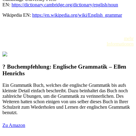
EN:
https://dictionary.cambridge.org/dictionary/english/noun
Wikipedia EN:
https://en.wikipedia.org/wiki/English_grammar
Anzeige (es handelt sich um einen Affiliate Link)
mehr
Informationen
? Buchempfehlung: Englische Grammatik – Ellen
Henrichs
Ein Grammatik Buch, welches die englische Grammatik bis aufs
kleinste Detail einfach beschreibt. Dazu beinhaltet das Buch noch
zahlreiche Übungen, um die Grammatik zu verinnerlichen. Des
Weiteren hatten schon einigen von uns selber dieses Buch in Ihrer
Schulzeit zum Wiederholen und Lernen der englischen Grammatik
benutzt.
Zu Amazon