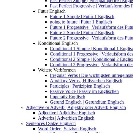
Past Perfect Simple | Plusquamperfekt Engli
Past Perfect Progressive | Verlaufsform des
Futur Englisch
Future 1 Simple | Futur 1 Englisch
going to future | Futur 1 Englisch
Future 1 Progressive | Verlaufsform des Fut
Future 2 Simple | Futur 2 Englisch
Future 2 Progressive | Verlaufsform des Fut
Konditional Englisch
Conditional 1 Simple | Konditional 1 Englis
Conditional 1 Progressive | Verlaufsform de
Conditional 2 Simple | Konditional 2 Englis
Conditional 2 Progressive | Verlaufsform de
Weitere Verbformen
Irregular Verbs | Die wichtigsten unregelm
Auxiliary Verbs | Hilfsverben Englisch
Participles | Partizipien Englisch
Passive Voice | Passiv im Englischen
Imperativ Englisch
Gerund Englisch | Gerundium Englisch
Adjective or Adverb | Adjektiv oder Adverb Englisch
Adjective | Adjektive Englisch
Adverbs | Adverbien Englisch
Sentences | Sätze Englisch
Word Order | Satzbau Englisch