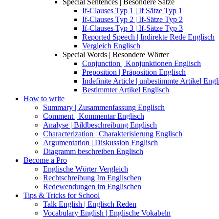
Special Sentences | Besondere Sätze
If-Clauses Typ 1 | If Sätze Typ 1
If-Clauses Typ 2 | If-Sätze Typ 2
If-Clauses Typ 3 | If-Sätze Typ 3
Reported Speech | Indirekte Rede Englisch
Vergleich Englisch
Special Words | Besondere Wörter
Conjunction | Konjunktionen Englisch
Preposition | Präposition Englisch
Indefinite Article | unbestimmte Artikel Engl
Bestimmter Artikel Englisch
How to write
Summary | Zusammenfassung Englisch
Comment | Kommentar Englisch
Analyse | Bildbeschreibung Englisch
Characterization | Charakterisierung Englisch
Argumentation | Diskussion Englisch
Diagramm beschreiben Englisch
Become a Pro
Englische Wörter Vergleich
Rechtschreibung Im Englischen
Redewendungen im Englischen
Tips & Tricks for School
Talk English | Englisch Reden
Vocabulary English | Englische Vokabeln