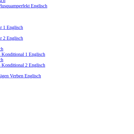
sch
 Plusquamperfekt Englisch
ur 1 Englisch
ur 2 Englisch
ch
s Konditional 1 Englisch
ch
s Konditional 2 Englisch
äßigen Verben Englisch