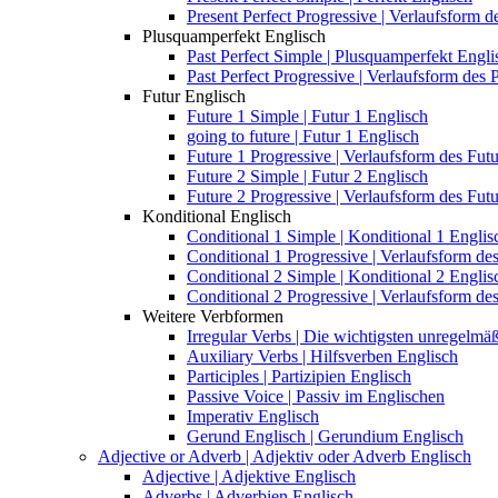
Present Perfect Progressive | Verlaufsform d
Plusquamperfekt Englisch
Past Perfect Simple | Plusquamperfekt Engli
Past Perfect Progressive | Verlaufsform des
Futur Englisch
Future 1 Simple | Futur 1 Englisch
going to future | Futur 1 Englisch
Future 1 Progressive | Verlaufsform des Fut
Future 2 Simple | Futur 2 Englisch
Future 2 Progressive | Verlaufsform des Fut
Konditional Englisch
Conditional 1 Simple | Konditional 1 Englis
Conditional 1 Progressive | Verlaufsform de
Conditional 2 Simple | Konditional 2 Englis
Conditional 2 Progressive | Verlaufsform de
Weitere Verbformen
Irregular Verbs | Die wichtigsten unregelm
Auxiliary Verbs | Hilfsverben Englisch
Participles | Partizipien Englisch
Passive Voice | Passiv im Englischen
Imperativ Englisch
Gerund Englisch | Gerundium Englisch
Adjective or Adverb | Adjektiv oder Adverb Englisch
Adjective | Adjektive Englisch
Adverbs | Adverbien Englisch