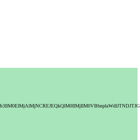
9sb3IlM0ElMjAlMjNCREJEQkQlM0IlMjIlM0VBbnplaWdlJT