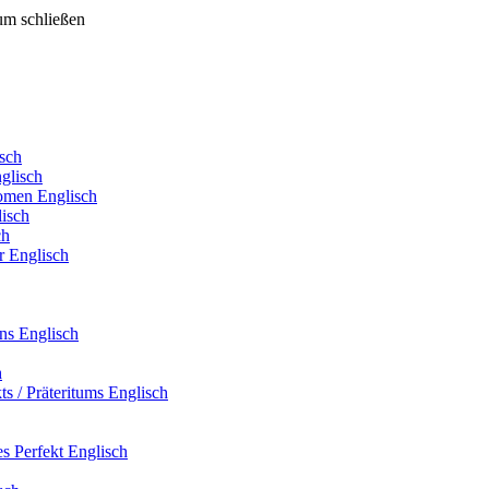
um schließen
sch
glisch
omen Englisch
isch
ch
r Englisch
ens Englisch
h
ts / Präteritums Englisch
es Perfekt Englisch