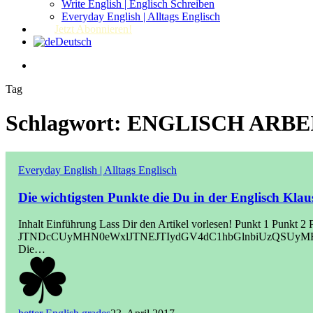
Write English | Englisch Schreiben
Everyday English | Alltags Englisch
Jetzt Abonnieren!
Deutsch
Tag
Schlagwort: ENGLISCH ARBEIT 
Everyday English | Alltags Englisch
Die wichtigsten Punkte die Du in der Englisch Kla
Inhalt Einführung Lass Dir den Artikel vorlesen! Punkt 1 Punkt 2
JTNDcCUyMHN0eWxlJTNEJTIydGV4dC1hbGlnbiUzQSUyM
Die…