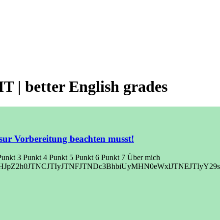
| better English grades
usur Vorbereitung beachten musst!
 Punkt 3 Punkt 4 Punkt 5 Punkt 6 Punkt 7 Über mich
HJpZ2h0JTNCJTIyJTNFJTNDc3BhbiUyMHN0eWxlJTNEJTIyY2