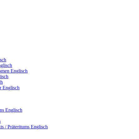
sch
glisch
omen Englisch
isch
ch
r Englisch
ens Englisch
h
ts / Präteritums Englisch