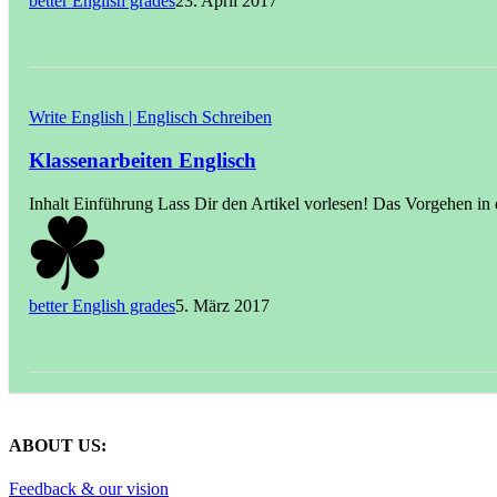
better English grades
23. April 2017
Write English | Englisch Schreiben
Klassenarbeiten Englisch
Inhalt Einführung Lass Dir den Artikel vorlesen! Das Vorgehen in
better English grades
5. März 2017
ABOUT US:
Feedback & our vision